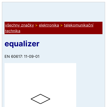
všechny značky
>
elektronika
>
telekomunikační
technika
equalizer
EN 60617: 11-09-01