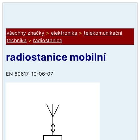
všechny značky
>
elektronika
>
telekomunikační
technika
>
radiostanice
radiostanice mobilní
EN 60617: 10-06-07