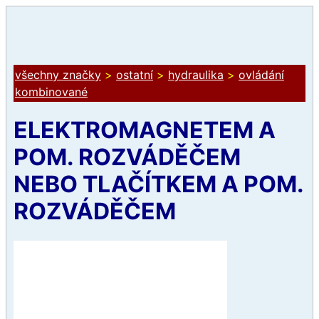
všechny značky
>
ostatní
>
hydraulika
>
ovládání
kombinované
ELEKTROMAGNETEM A
POM. ROZVÁDĚČEM
NEBO TLAČÍTKEM A POM.
ROZVÁDĚČEM