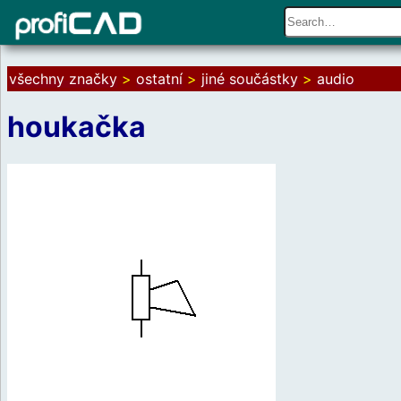
všechny značky
>
ostatní
>
jiné součástky
>
audio
houkačka