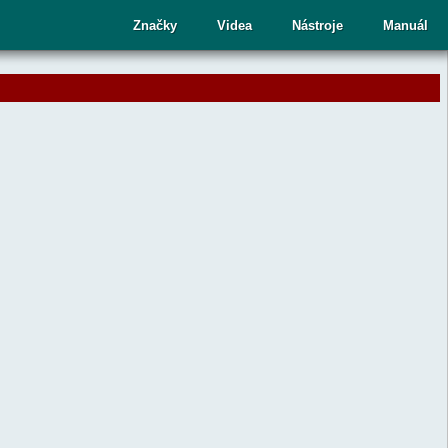
cí
Značky
Videa
Nástroje
Manuál
ru
te
upný
dek.
nutím
sy
ete
aný
dek
ní.
telé
kových