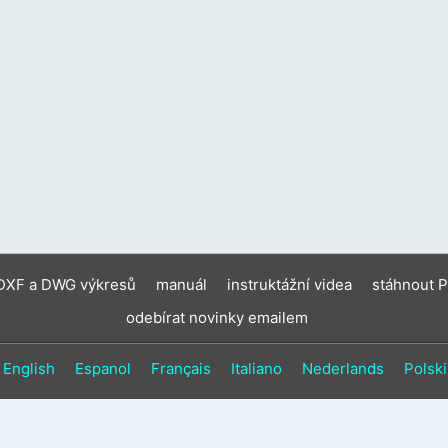
zaříz
moho
použí
doty
gesta
a
gesta
přejet
prste
 DXF a DWG výkresů
manuál
instruktážní videa
stáhnout 
odebírat novinky emailem
English
Espanol
Français
Italiano
Nederlands
Polski