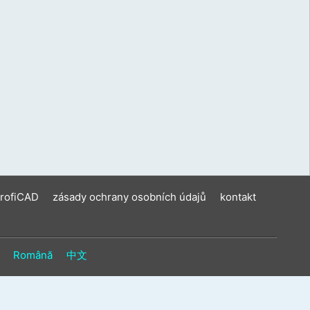
ení
u
vat
ková
í
m.
ProfiCAD
zásady ochrany osobních údajů
kontakt
Română
中文