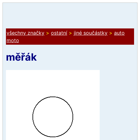
všechny značky
>
ostatní
>
jiné součástky
>
auto
moto
měřák