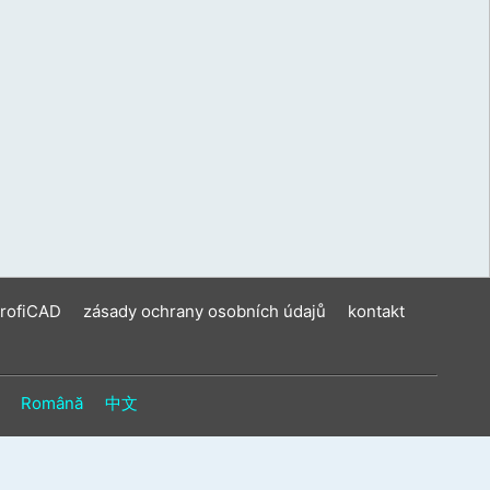
ení
u
vat
ková
í
m.
ProfiCAD
zásady ochrany osobních údajů
kontakt
Română
中文