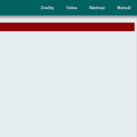
cí
Značky
Videa
Nástroje
Manuál
ru
te
upný
dek.
nutím
sy
ete
aný
dek
ní.
telé
kových