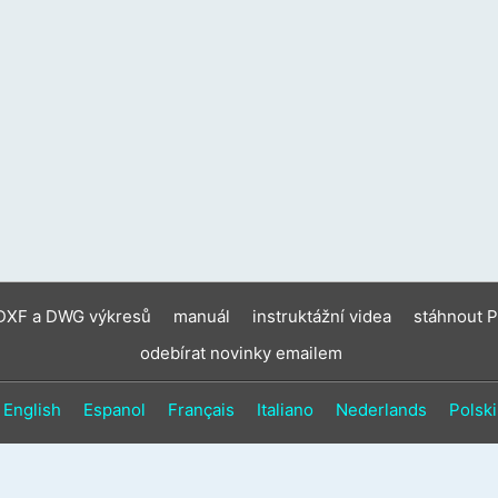
zaříz
moho
použí
doty
gesta
a
gesta
přejet
prste
 DXF a DWG výkresů
manuál
instruktážní videa
stáhnout 
odebírat novinky emailem
English
Espanol
Français
Italiano
Nederlands
Polski