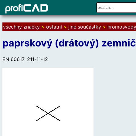
všechny značky
>
ostatní
>
jiné součástky
>
hromosvod
paprskový (drátový) zemnič
EN 60617: 211-11-12