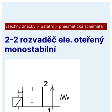
všechny značky
>
ostatní
>
pneumatická schémata
2-2 rozvaděč ele. oteřený
monostabilní