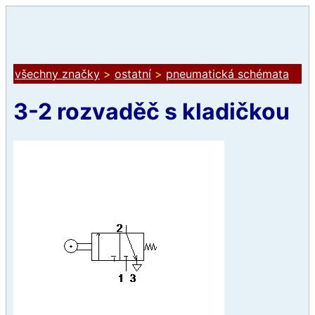
všechny značky
>
ostatní
>
pneumatická schémata
3-2 rozvaděč s kladičkou