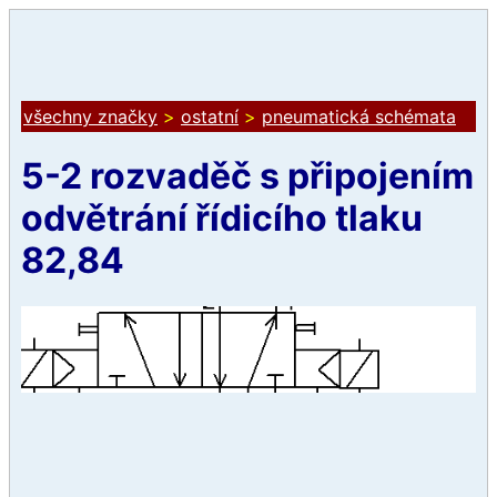
všechny značky
>
ostatní
>
pneumatická schémata
5-2 rozvaděč s připojením
odvětrání řídicího tlaku
82,84