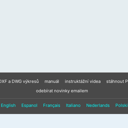
zaříz
moho
použí
doty
gesta
a
gesta
přejet
prste
 DXF a DWG výkresů
manuál
instruktážní videa
stáhnout 
odebírat novinky emailem
English
Espanol
Français
Italiano
Nederlands
Polski