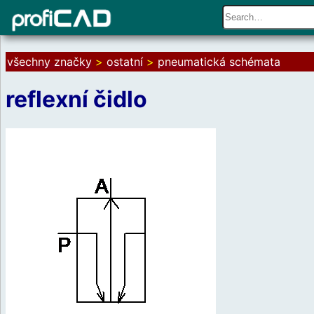
všechny značky
>
ostatní
>
pneumatická schémata
reflexní čidlo