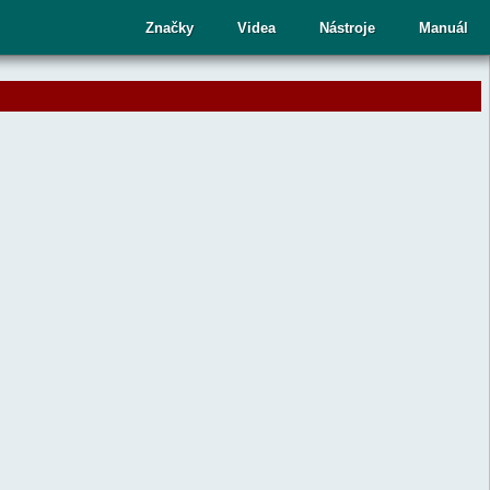
cí
Značky
Videa
Nástroje
Manuál
ru
te
upný
dek.
nutím
sy
ete
aný
dek
ní.
telé
kových