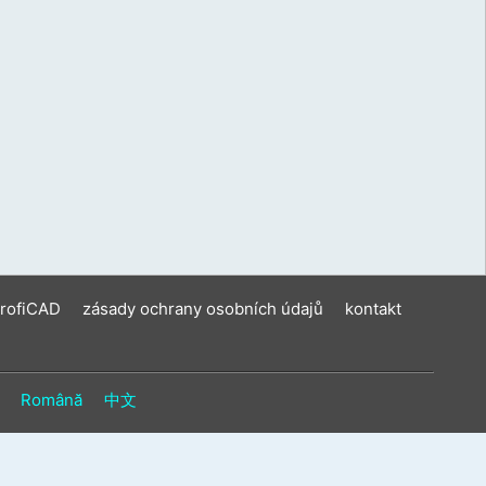
ení
u
vat
ková
í
m.
ProfiCAD
zásady ochrany osobních údajů
kontakt
Română
中文