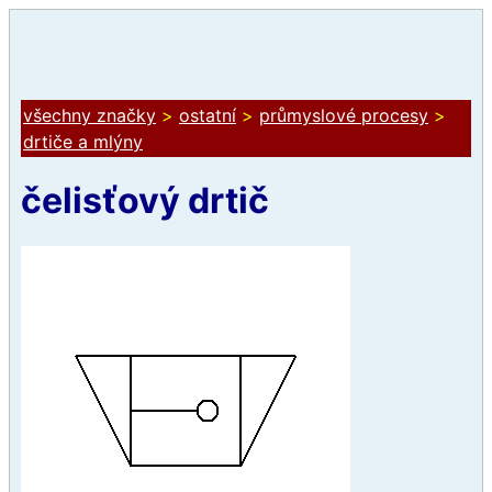
všechny značky
>
ostatní
>
průmyslové procesy
>
drtiče a mlýny
čelisťový drtič