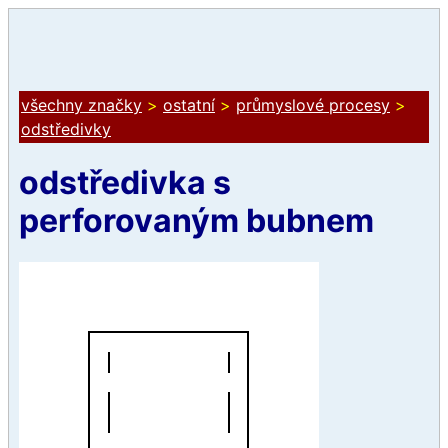
všechny značky
>
ostatní
>
průmyslové procesy
>
odstředivky
odstředivka s
perforovaným bubnem