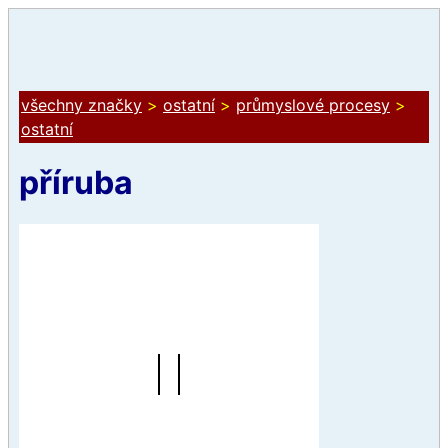
všechny značky
>
ostatní
>
průmyslové procesy
>
ostatní
příruba