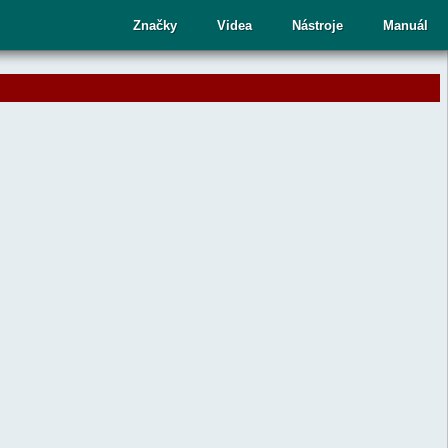
cí
Značky
Videa
Nástroje
Manuál
ru
te
upný
dek.
nutím
sy
ete
aný
dek
ní.
telé
kových