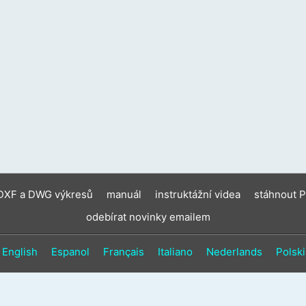
zaříz
moho
použí
doty
gesta
a
gesta
přejet
prste
 DXF a DWG výkresů
manuál
instruktážní videa
stáhnout 
odebírat novinky emailem
English
Espanol
Français
Italiano
Nederlands
Polski