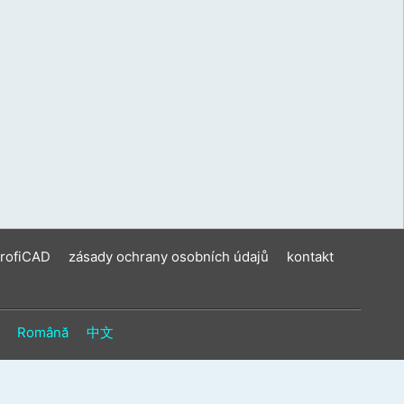
ení
u
vat
ková
í
m.
ProfiCAD
zásady ochrany osobních údajů
kontakt
Română
中文