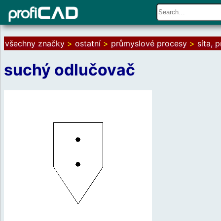
všechny značky
>
ostatní
>
průmyslové procesy
>
síta, 
suchý odlučovač