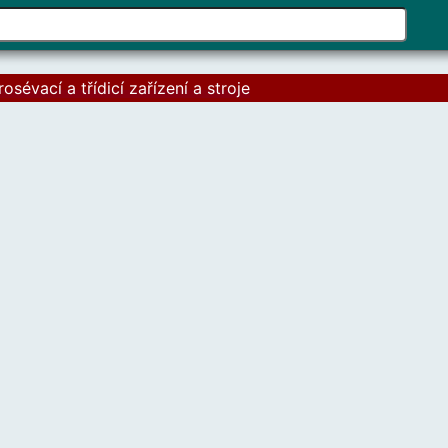
Pomo
šipek
naho
prosévací a třídicí zařízení a stroje
a
dolů
vyber
dost
výsle
Stisk
kláve
enter
přejd
na
vybr
výsle
hledá
Uživa
doty