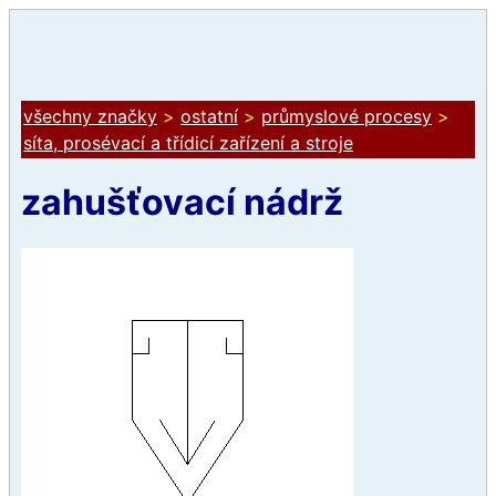
všechny značky
>
ostatní
>
průmyslové procesy
>
síta, prosévací a třídicí zařízení a stroje
zahušťovací nádrž