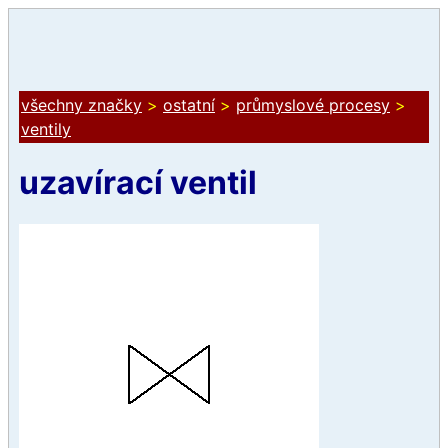
všechny značky
>
ostatní
>
průmyslové procesy
>
ventily
uzavírací ventil