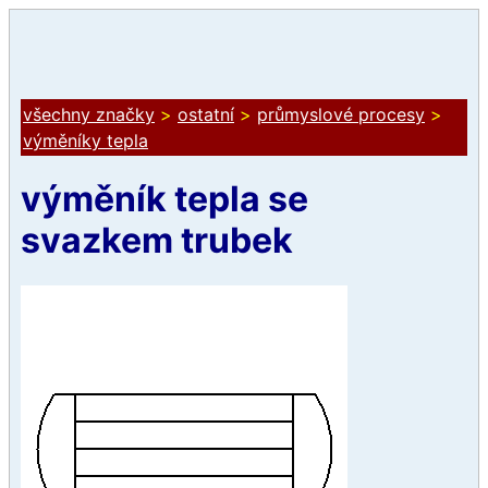
všechny značky
>
ostatní
>
průmyslové procesy
>
výměníky tepla
výměník tepla se
svazkem trubek