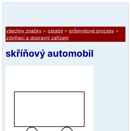
všechny značky
>
ostatní
>
průmyslové procesy
>
zdvíhací a dopravní zařízení
skříňový automobil