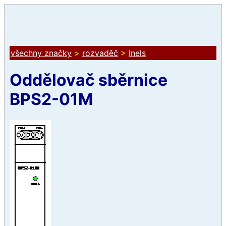
všechny značky
>
rozvaděč
>
Inels
Oddělovač sběrnice
BPS2-01M