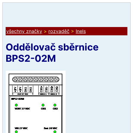
všechny značky
>
rozvaděč
>
Inels
Oddělovač sběrnice
BPS2-02M