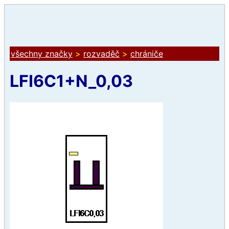
všechny značky
>
rozvaděč
>
chrániče
LFI6C1+N_0,03