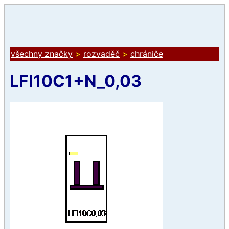
všechny značky
>
rozvaděč
>
chrániče
LFI10C1+N_0,03