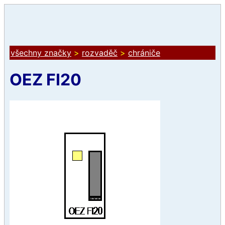
všechny značky
>
rozvaděč
>
chrániče
OEZ FI20