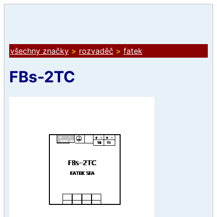
všechny značky
>
rozvaděč
>
fatek
FBs-2TC