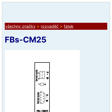
všechny značky
>
rozvaděč
>
fatek
FBs-CM25