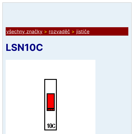
všechny značky
>
rozvaděč
>
jističe
LSN10C