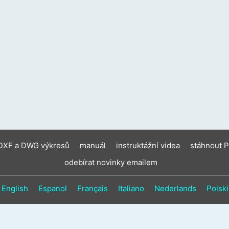
zaříz
moho
použí
doty
gesta
a
gesta
přejet
prste
 DXF a DWG výkresů
manuál
instruktážní videa
stáhnout 
odebírat novinky emailem
English
Espanol
Français
Italiano
Nederlands
Polski