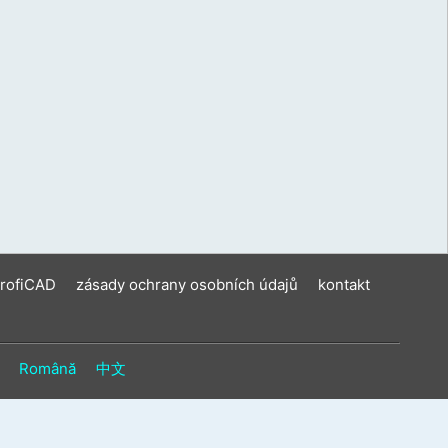
ení
u
vat
ková
í
m.
ProfiCAD
zásady ochrany osobních údajů
kontakt
Română
中文