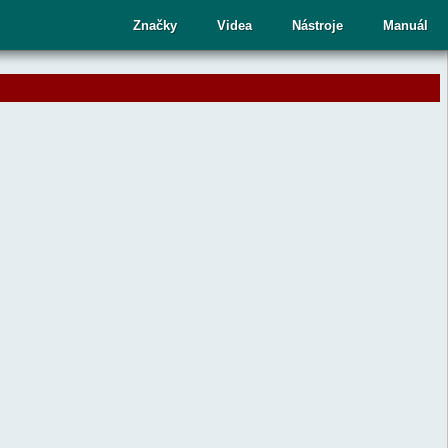
cí
Značky
Videa
Nástroje
Manuál
ru
te
upný
dek.
nutím
sy
ete
aný
dek
ní.
telé
kových