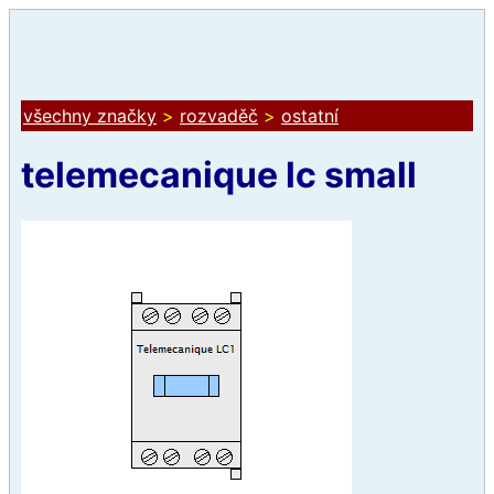
všechny značky
>
rozvaděč
>
ostatní
telemecanique lc small