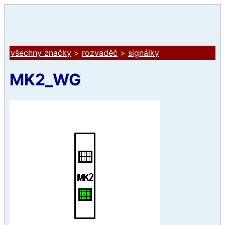
všechny značky
>
rozvaděč
>
signálky
MK2_WG