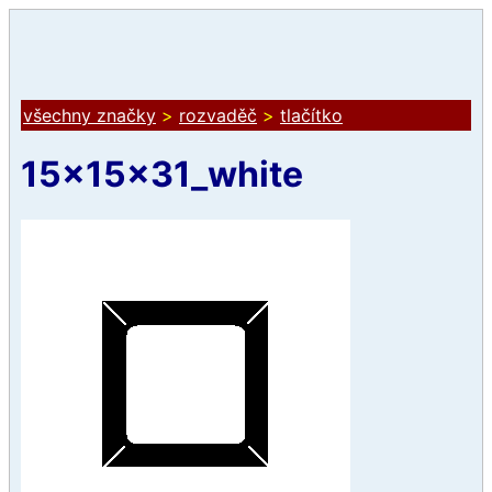
všechny značky
>
rozvaděč
>
tlačítko
15x15x31_white