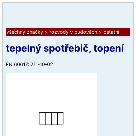
všechny značky
>
rozvody v budovách
>
ostatní
tepelný spotřebič, topení
EN 60617: 211-10-02