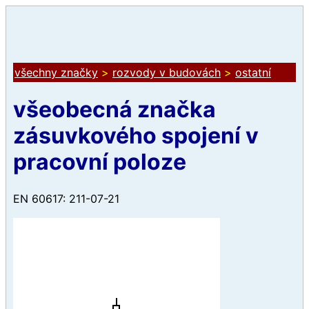
všechny značky
>
rozvody v budovách
>
ostatní
všeobecná značka
zásuvkového spojení v
pracovní poloze
EN 60617: 211-07-21