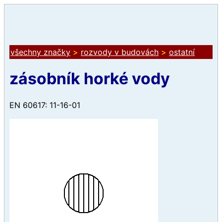
všechny značky
>
rozvody v budovách
>
ostatní
zásobník horké vody
EN 60617: 11-16-01