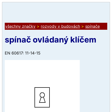
všechny značky
>
rozvody v budovách
>
spínače
spínač ovládaný klíčem
EN 60617: 11-14-15