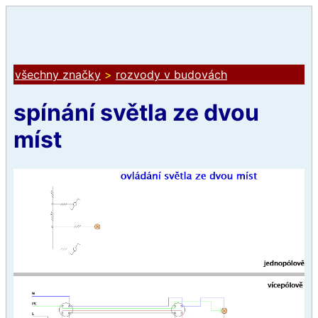
všechny značky
>
rozvody v budovách
spínání světla ze dvou
míst