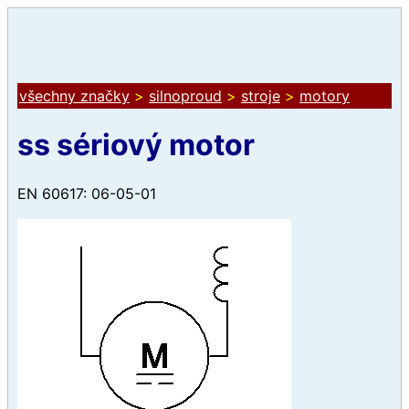
všechny značky
>
silnoproud
>
stroje
>
motory
ss sériový motor
EN 60617: 06-05-01