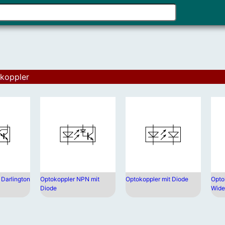
Verwende
die
Pfeile
nach
oben
und
koppler
unten,
um
das
verfügbare
Ergebnis
auszuwählen
Drücke
die
Eingabetaste
 Darlington
Optokoppler NPN mit
Optokoppler mit Diode
Opto
Diode
Wide
um
zum
ausgewählte