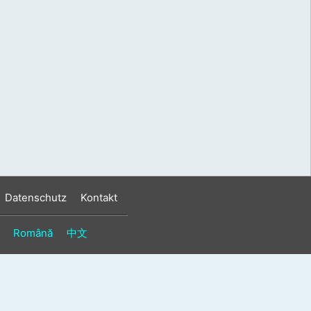
s
n
n
Datenschutz
Kontakt
Română
中文