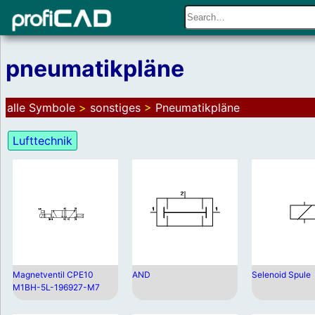
pneumatikpläne
alle Symbole
>
sonstiges
>
Pneumatikpläne
Lufttechnik
Magnetventil CPE10
AND
Selenoid Spule
M1BH-5L-196927-M7