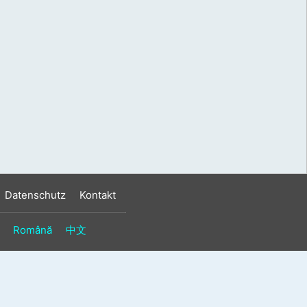
s
n
n
Datenschutz
Kontakt
Română
中文