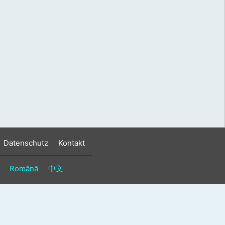
s
n
n
Datenschutz
Kontakt
Română
中文