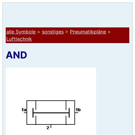
alle Symbole
>
sonstiges
>
Pneumatikpläne
>
Lufttechnik
AND