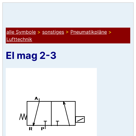
alle Symbole
>
sonstiges
>
Pneumatikpläne
>
Lufttechnik
El mag 2-3