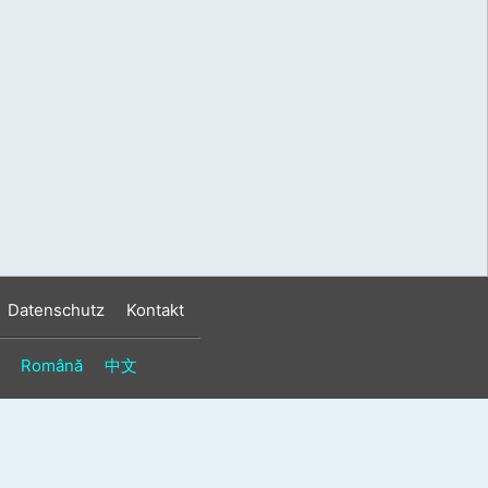
s
n
n
Datenschutz
Kontakt
Română
中文