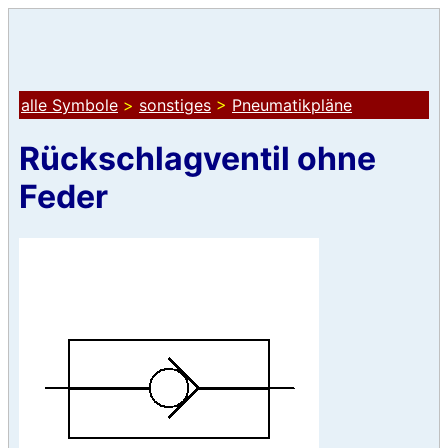
alle Symbole
>
sonstiges
>
Pneumatikpläne
Rückschlagventil ohne
Feder