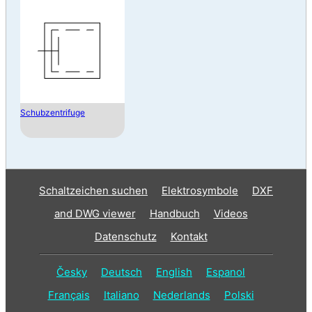
Schubzentrifuge
Schaltzeichen suchen
Elektrosymbole
DXF
and DWG viewer
Handbuch
Videos
Datenschutz
Kontakt
Česky
Deutsch
English
Espanol
Français
Italiano
Nederlands
Polski