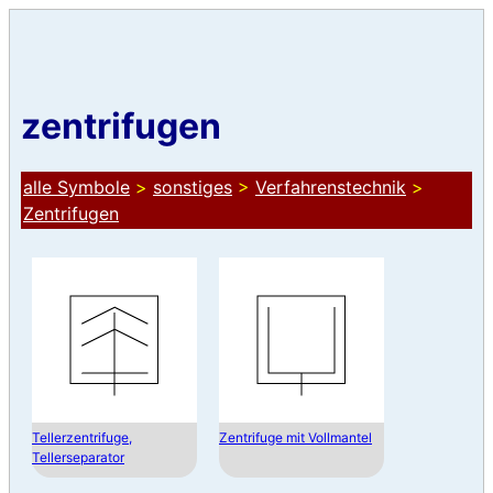
zentrifugen
alle Symbole
>
sonstiges
>
Verfahrenstechnik
>
Zentrifugen
Tellerzentrifuge,
Zentrifuge mit Vollmantel
Tellerseparator