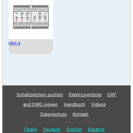
HRH-9
Schaltzeichen suchen
Elektrosymbole
DXF
and DWG viewer
Handbuch
Videos
Datenschutz
Kontakt
Česky
Deutsch
English
Espanol