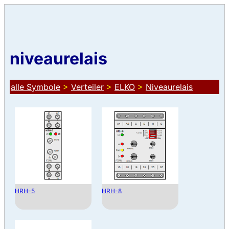
niveaurelais
alle Symbole
>
Verteiler
>
ELKO
>
Niveaurelais
HRH-5
HRH-8