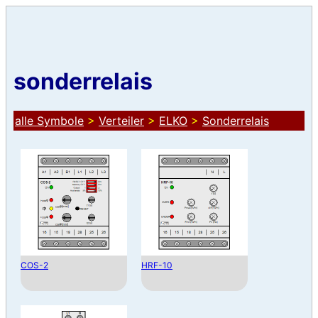
sonderrelais
alle Symbole
>
Verteiler
>
ELKO
>
Sonderrelais
COS-2
HRF-10