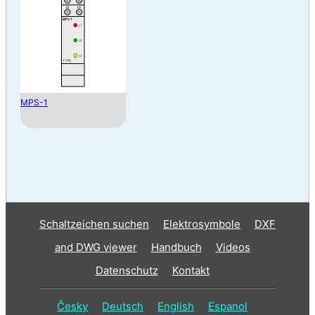
MPS-1
Schaltzeichen suchen
Elektrosymbole
DXF
and DWG viewer
Handbuch
Videos
Datenschutz
Kontakt
Česky
Deutsch
English
Espanol