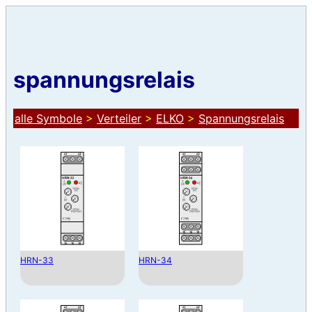
spannungsrelais
alle Symbole
>
Verteiler
>
ELKO
>
Spannungsrelais
HRN-33
HRN-34