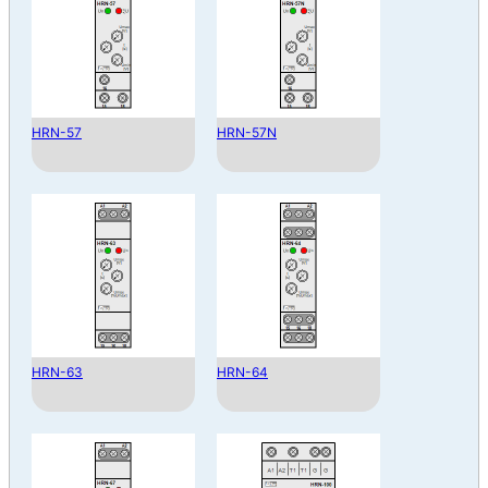
HRN-57
HRN-57N
HRN-63
HRN-64