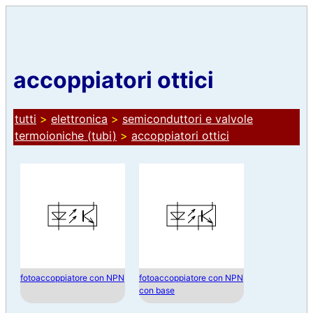
accoppiatori ottici
tutti
>
elettronica
>
semiconduttori e valvole
termoioniche (tubi)
>
accoppiatori ottici
fotoaccoppiatore con NPN
fotoaccoppiatore con NPN
con base