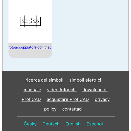
fotoaccoppiatore con triac
ricerca dei simboli
simboli elettrici
manuale
video tutorials
download di
ProfiCAD
acquistare ProfiCAD
privacy
policy
contattaci
Česky
Deutsch
English
Espanol