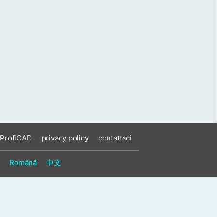
 ProfiCAD
privacy policy
contattaci
Română
中文