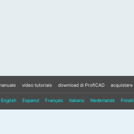
manuale
video tutorials
download di ProfiCAD
acquistare
English
Espanol
Français
Italiano
Nederlands
Polski