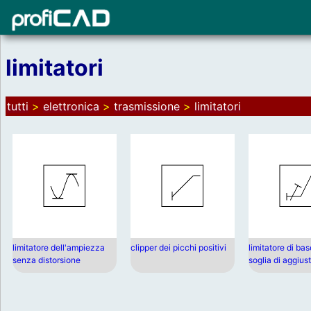
limitatori
tutti
>
elettronica
>
trasmissione
>
limitatori
limitatore dell'ampiezza
clipper dei picchi positivi
limitatore di ba
senza distorsione
soglia di aggiu