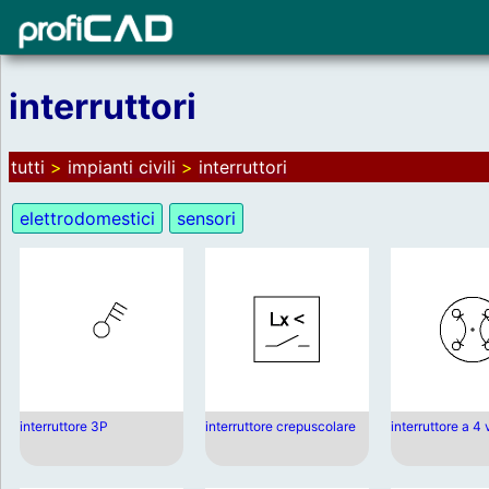
interruttori
tutti
>
impianti civili
>
interruttori
elettrodomestici
sensori
interruttore 3P
interruttore crepuscolare
interruttore a 4 