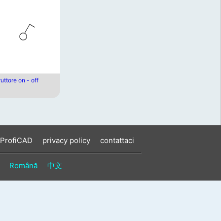
ruttore on - off
 ProfiCAD
privacy policy
contattaci
Română
中文