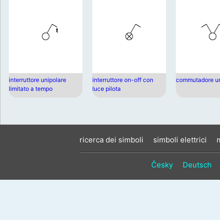
interruttore unipolare
interruttore on-off con
commutadore un
limitato a tempo
luce pilota
ricerca dei simboli
simboli elettrici
Česky
Deutsch